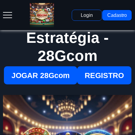
Login
Cadastro
Estratégia -
28Gcom
JOGAR 28Gcom
REGISTRO