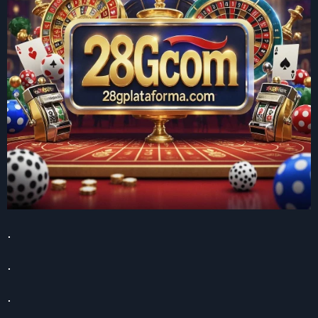
.
.
.